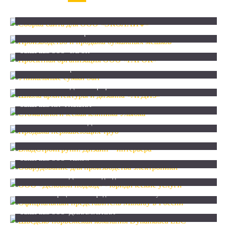
Сборка сайта для ООО «ЭКОЛАЙФ»
Заказчик:
ООО «ЭКОЛАЙФ»
Производство и продажа бумажных мешков
Заказчик:
ООО «Интерпак»
Проектная организация ООО «РАРОК»
Заказчик:
ООО «РАРОК»
Уникальные сумки Sarl
Заказчик:
ИП Воробьёв Е. П.
Школа архитектуры и дизайна "АРДИЗ"
Заказчик:
ООО «Дизайн Профи»
Стоматологическая клиника Улыбка
Заказчик:
ПК "УЛЫБКА"
Продажа нержавеющих труб
Заказчик:
ООО "ХАЙ - ДЕК"
ВладСтройГрупп. Дизайн – интерьера
Заказчик:
ИП Умных С. А.
Оборудование для производства электроники
Заказчик:
ООО «ХайЭл»
ООО "Деловой подход" - юридические услуги
Заказчик:
ООО "Деловой подход"
Официальный представитель Mindray в России
Заказчик:
Официальный представитель Mindray в России
Шведско-норвежская компания Dynamatica LLC
Заказчик:
ООО "ДИНАМАТИКА"