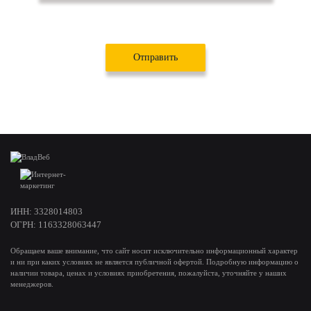
Даю свое
согласие на обработку персональных данных
в
соответствии с
политикой в отношении обработки данных
ИНН: 3328014803
ОГРН: 1163328063447
Обращаем ваше внимание, что сайт носит исключительно информационный характер
и ни при каких условиях не является публичной офертой. Подробную информацию о
наличии товара, ценах и условиях приобретения, пожалуйста, уточняйте у наших
менеджеров.