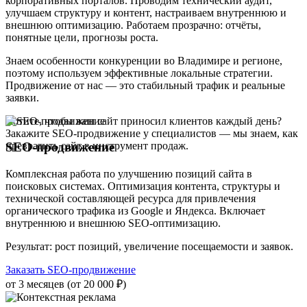
корпоративных порталов. Проводим технический аудит,
улучшаем структуру и контент, настраиваем внутреннюю и
внешнюю оптимизацию. Работаем прозрачно: отчёты,
понятные цели, прогнозы роста.
Знаем особенности конкуренции во Владимире и регионе,
поэтому используем эффективные локальные стратегии.
Продвижение от нас — это стабильный трафик и реальные
заявки.
Хотите, чтобы ваш сайт приносил клиентов каждый день?
Закажите SEO-продвижение у специалистов — мы знаем, как
превратить сайт в инструмент продаж.
SEO-продвижение
Комплексная работа по улучшению позиций сайта в
поисковых системах. Оптимизация контента, структуры и
технической составляющей ресурса для привлечения
органического трафика из Google и Яндекса. Включает
внутреннюю и внешнюю SEO-оптимизацию.
Результат: рост позиций, увеличение посещаемости и заявок.
Заказать SEO-продвижение
от 3 месяцев (от 20 000 ₽)