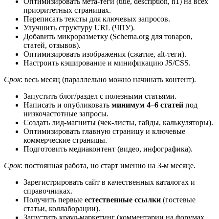
Оптимизировать мета-теги (title, description, h1) на всех
приоритетных страницах.
Переписать тексты для ключевых запросов.
Улучшить структуру URL (ЧПУ).
Добавить микроразметку (Schema.org для товаров,
статей, отзывов).
Оптимизировать изображения (сжатие, alt-теги).
Настроить кэширование и минификацию JS/CSS.
Срок
: весь месяц (параллельно можно начинать контент).
Запустить блог/раздел с полезными статьями.
Написать и опубликовать
минимум 4–6 статей
под
низкочастотные запросы.
Создать лид-магниты (чек-листы, гайды, калькуляторы).
Оптимизировать главную страницу и ключевые
коммерческие страницы.
Подготовить медиаконтент (видео, инфографика).
Срок
: постоянная работа, но старт именно на 3-м месяце.
Зарегистрировать сайт в качественных каталогах и
справочниках.
Получить первые
естественные ссылки
(гостевые
статьи, коллаборации).
Запустить крауд-маркетинг (комментарии на форумах,