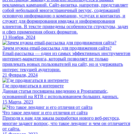
рекламных кампаний. Сайт-визитка, напротив, представляет
собой небольшой многостраничный ресурс, содержащий
основную информацию о компании, услугах и контактах, и
служит для формирования имиджа и информирования
клиентов. В тексте приведены особенности структуры, задач
и сфер применения обоих форматов.
13
Ноября,
2024
Зачем нужна email-рассылка для продвижения сайта?
Email-рассылка — один из самых эффективных инструментов
интернет-маркетинга, который позволяет не только
привлекать новых пользователей на сайт, но и удерживать
интерес текущей аудитории.
21
Февраля,
2024
Где продвигаться в интернете
Данная статья посвящена введению в Programmatic,
основанной на RTB с использованием больших данных.
15
Марта,
2023
Что такое лендинг и его отличия от сайта
Приходя к нам для заказа разработки нового веб-ресурса,
многие задают вопрос, что такое лендинг и чем он отличается
от сайта.