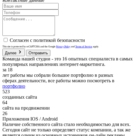
Контактные данные
Согласен с политикой безопасности
This site is protected by reCAPTCHA and the Google
Privacy Policy
and
Terms of Service
apply.
Далее
Отправить
Команда нашей студии - это 16 опытных специалиста в самых
популярных направлениях интернет-маркетинга.
за
18
лет работы мы собрали большое портфолио в разных
сферах деятельности, все работы можно посмотреть в
портфолио
523
созданных сайта
64
сайта на продвижении
26
Приложения IOS / Android
Наличие собственного сайта стало необходимостью для всех.
Сегодня сайт не только определяет статус компании, а так же
является одним из основных источников он-лайн рекламы.