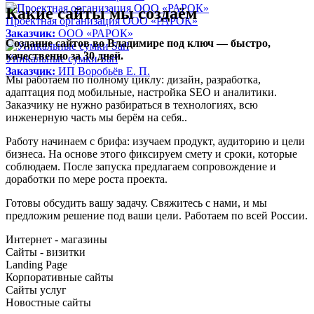
Какие сайты мы создаём
Проектная организация ООО «РАРОК»
Заказчик:
ООО «РАРОК»
Создание сайтов во Владимире под ключ — быстро,
качественно за 30 дней.
Уникальные сумки Sarl
Заказчик:
ИП Воробьёв Е. П.
Мы работаем по полному циклу: дизайн, разработка,
адаптация под мобильные, настройка SEO и аналитики.
Заказчику не нужно разбираться в технологиях, всю
инженерную часть мы берём на себя..
Работу начинаем с брифа: изучаем продукт, аудиторию и цели
бизнеса. На основе этого фиксируем смету и сроки, которые
соблюдаем. После запуска предлагаем сопровождение и
доработки по мере роста проекта.
Готовы обсудить вашу задачу. Свяжитесь с нами, и мы
предложим решение под ваши цели. Работаем по всей России.
Интернет - магазины
Сайты - визитки
Landing Page
Корпоративные сайты
Сайты услуг
Новостные сайты