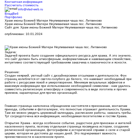
Контактная информация
Рассчитать стоимость
info@vlad-web.ru
ВладВеб
Портфолио
Храм иконы Божией Матери Неупиваемая чаша пос. Литвиново
Храм иконы Божией Матери Неупиваемая чаша пос. Литвиново
Сайт для: Храм иконы Божией Матери Неупиваемая чаша пос. Литвиново
опубликован: 10.01.2024
Задача:
Задачей проекта было создание официального ресурса для храма. А это значило,
что сайт должен быть атмосферным, информативным и навевающим спокойствие,
интуитивно соответствующий требованиям заказчика к лаконичности и ясности.
Решение:
Создан неяркий, уютный сайт с дизайнерскими отсылками к деятельности. Фон
страниц колеблется от светло-голубого до белого, что навевает необходимый при
работе с ресурсами покой и умиротворение. Минимум визуальных эффектов и
максимум информации при использовании необходимой символики - нам удалось
совместить религиозную атмосферу и современность в виде логотипа и прочих
приемов, характерных для прочих организаций.
Главная страница наполнена обращением настоятеля к прихожанам, контактам
прихода, событиям и фотогалерее, что полностью отражает деятельность Храма.
Там же можно увидеть церковный календарь, расписание работы, заказать требы.
Тут сосредоточена вся информация, необходимая посетителям и гостям Храма.
Открытие Храма - всегда особенное событие, радостное для прихожан и жителей
населенного пункта, поэтому отдельная страница посвящена истории, созданию
религиозной организации, фотографиям и исторической справке о селе и старой
церкви, которая не достояла до наших дней. Это подчеркивает важность
преемственности в населенном пункте.