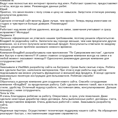
Алексей М.
Ведут нам полностью все интернет проекты под ключ. Работают грамотно, предоставляют
отчёты, всегда на связи. Рекомендую данных ребят.
Юрий
Приятно, что меня поняли с полу слова и цену не завысили. Запустили отличную рекламу,
результатом доволен.
Сергей
Сделали отличный сайт-визитку. Даже лучше, чем просил. Теперь перед клиентами не
стыдно и чувствуется больше доверия. Рекомендую!
Глеб
Работают над моим сайтом удаленно, всегда на связи, замечания учитывают и сразу
исправляют! Молодцы!
Людмила У.
Прежнее оформление не отвечало нашим требованиям, поэтому решили обратиться во
Владвеб по редизайну сайта. Заплатили мы гораздо меньше, чем нам предлагали другие
компании, но в итоге получили качественный продукт. Консультанты отвечали по каждому
вопросу, решение проблем занимало немного времени.
Анохина Н.
Компания ВладВеб разрабатывала нам приложение "По Суворовским местам", сделали
все быстро и качественно!!! И самое главное сотрудники компании всегда на связи и в
любой момент оказывают помощь!!! Однозначно рекомендую данную компанию для
сотрудничества!!!
Olya
Заказывали в VladWeb разработку сайта на Битриксе. Сроки были сжатые очень. Ребята
все сделали быстро, наполнили материалом. При этом в ходе работы над сайтом
подсказывали как можно улучшить функционал и внешний вид продукта. В конце сделали
максимально понятную инструкцию для пользователя. Ребятам спасибо!
Роман Л.
Обратилась в данную компанию для создания нового сайта. Спасибо сотрудникам
компании «ВладВеб" за проделанную работу. Сайт сделали именно такой, как я хотела по
стилю, удобству. Отличный подход к работе, постоянная связь, консультирование. Дальше
планирую с ними сотрудничать.
Terra la Vita
Я очень благодарна ребятам за работу. Оперативно, в срок, учли пожелания. Даже
сделали некоторые доработки сверх договора. Акты выполненных работ, договоры, счета,
все предоставляли вовремя. Очень довольна работой с ними. Заказывала разработку
сайта.
Ольга
Надежные партнеры. Осуществляют техническую поддержку нашего сайта. На обращения
реагируют быстро, с поставленными задачами справляются.