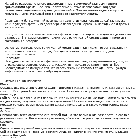
На сайте размещено много информации, мотивирующей стать активными
прихожанами Храма. Все, что необходимо знать о православии, обрядах,
размещено отдельными страницами на сайте. Там же можно задать вопрос и
получить индивидуальный ответ о вере от настоятеля Храма.
Расписанию богослужений посвящена также отдельная страница сайта, там же
можно увидеть фото- и видеогалерею проведения церковных праздников и прочих
мероприятий.
Вся деятельность храма отражена в фото и видео, которые по годам представлены
в галерее. Это демонстрирует активность религиозной организации и помогает
сохранить ее историю.
Основную деятельность религиозной организации занимают требы. Заказать их
можно онлайн на сайте, что удобно для прихожан и верующих из других
населенных пунктов.
Результат:
Нам удалось создать атмосферный тематический сайт, с современным подходом,
отражающим деятельность организации, не нарушая ее каноничности. Все
необходимое размещено так, что посетителям не составит труда найти нужную
информацию или получить обратную связь.
Отзывы наших клиентов
Юлия
Обращались в компанию для создания интернет магазина. Выполнили, как говорится, на
совесть. Всё сроки были так же соблюдены. Пожелания и предпочтения так же учтены.
Александр
Сайт у нас был давно, а вот продвижения ему конечно же не хватало. Заказали здесь сео
продвижение, результатом остались довольны. Посетителей в яндекс метрике стало
гораздо больше, время проведения каждого пользователя так же увеличилось. Всем
довольны!
Любовь
Обращались в это агентство уже второй год. За это время было разработано около 5
различных сайтов. Цены вполне разумные, объясняют хорошо, да и сами результаты
хорошие.
Яна
Сделали нам хороший лендинг на основе комплексного маркетингового исследования.
Сейчас ведут нам контексную рекламу, лиды обходятся в низкую стоимость. Большое
спасибо Владвеб!