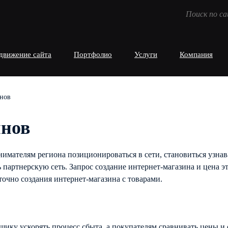
движение сайта
Портфолио
Услуги
Компания
инов
инов
имателям региона позиционироваться в сети, становиться узна
ь партнерскую сеть. Запрос создание интернет-магазина и цена 
очно создания интернет-магазина с товарами.
ику ускорять процесс сбыта, а покупателям сравнивать цены и 