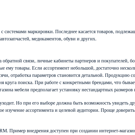
с системами маркировки. Последнее касается товаров, подлежа
 автозапчастей, медикаментов, обуви и других.
 обратной связи, личные кабинеты партнеров и покупателей, б
е ему товары. Если ассортимент небольшой, достаточно несколь
ысячи, отработка параметров становится детальной. Продукцию с
я круга поиска. При работе с конкретными брендами, что бывае
газина мебели предполагает установку нестандартных размеров 
 уходит. Но при его выборе должна быть возможность увидеть 
ное изучение ассортимента и целевой аудитории. Проще доверит
M. Пример внедрения доступен при создании интернет-магазин