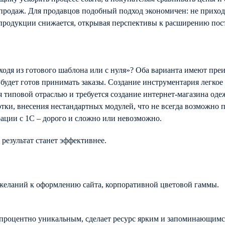
-продаж. Для продавцов подобный подход экономичен: не приход
 продукции снижается, открывая перспективы к расширению пос
сходя из готового шаблона или с нуля»? Оба варианта имеют пре
с будет готов принимать заказы. Создание инструментария легко
 типовой отраслью и требуется создание интернет-магазина оде
ки, внесения нестандартных модулей, что не всегда возможно 
ции с 1С – дорого и сложно или невозможно.
о результат станет эффективнее.
ожеланий к оформлению сайта, корпоративной цветовой гаммы.
топроцентно уникальным, сделает ресурс ярким и запоминающимс