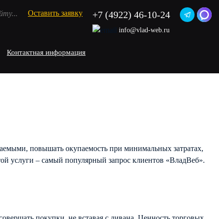
Оставить заявку
+7 (4922) 46-10-24
info@vlad-web.ru
Контактная информация
ваемыми, повышать окупаемость при минимальных затратах,
этой услуги – самый популярный запрос клиентов «ВладВеб».
совершать покупки, не вставая с дивана. Ценность торговых