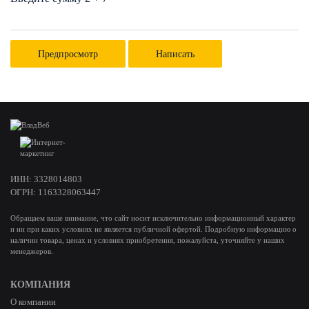
ИНН: 3328014803
ОГРН: 1163328063447
Обращаем ваше внимание, что сайт носит исключительно информационный характер
и ни при каких условиях не является публичной офертой. Подробную информацию о
наличии товара, ценах и условиях приобретения, пожалуйста, уточняйте у наших
менеджеров.
КОМПАНИЯ
О компании