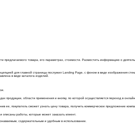
и предлагаемого товара, его параметрах, стоимости. Разместить информацию о деятельно
нцепцией для главной страницы послужил Landing Page, с фоном в виде изображения сте
авлена в виде каталога изделий.
зи.
х продукции, области применения и кнопку, по которой осуществляется переход в онлайн
ив ее, покупатель сможет узнать цену товара, получить коммерческое предложение компа
и описаны работы, которые может заказать клиент.
 узнаваемым, содержательным и удобным в использовании.