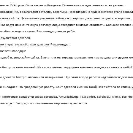
овесть. Всё сроки были так же соблюдены. Пожелания и предпочтения так же учтены.
 продвижение, результатом остались довольны. Посетителей в яндекс метрике стало гораз
личных сайтов. Цены вполне разумные, объясняют хорошо, да и сами результаты хорошие.
час ведут нам контексную рекламу, лиды обходятся в низкую стоимость. Большое спасибо
отчёты, всегда на связи. Рекомендую данных ребят.
результатом доволен.
дно и чувствуется больше доверия. Рекомендую!
равляют! Молодцы!
веб по редизайну сайта. Заплатили мы гораздо меньше, чем нам предлагали другие комп
быстро и качественно!!! И самое главное сотрудники компании всегда на связи и в люб
се сделали быстро, наполнили материалом. При этом в ходе работы над сайтом подсказыв
 «ВладВеб" за проделанную работу. Сайт сделали именно такой, как я хотела по стилю, у
и некоторые доработки сверх договора. Акты выполненных работ, договоры, счета, все пр
еагируют быстро, с поставленными задачами справляются.