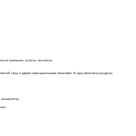
сти компании, услугах, контактах.
клянной тары и двумя навигационными панелями. В одну включены разделы,
 калькулятор.
нии.