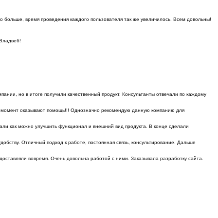
до больше, время проведения каждого пользователя так же увеличилось. Всем довольны!
 Владвеб!
ании, но в итоге получили качественный продукт. Консультанты отвечали по каждому
ой момент оказывают помощь!!! Однозначно рекомендую данную компанию для
али как можно улучшить функционал и внешний вид продукта. В конце сделали
добству. Отличный подход к работе, постоянная связь, консультирование. Дальше
едоставляли вовремя. Очень довольна работой с ними. Заказывала разработку сайта.