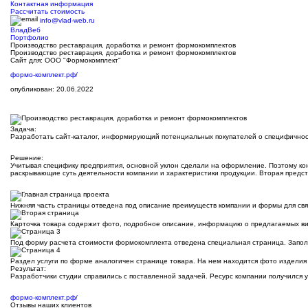
Контактная информация
Рассчитать стоимость
info@vlad-web.ru
ВладВеб
Портфолио
Производство реставрация, доработка и ремонт формокомплектов
Производство реставрация, доработка и ремонт формокомплектов
Сайт для: ООО "Формокомплект"
формо-комплект.рф/
опубликован: 20.06.2022
Задача:
Разработать сайт-каталог, информирующий потенциальных покупателей о специфичност
Решение:
Учитывая специфику предприятия, основной уклон сделали на оформление. Поэтому ко
раскрывающие суть деятельности компании и характеристики продукции. Вторая предст
Нижняя часть страницы отведена под описание преимуществ компании и формы для свя
Карточка товара содержит фото, подробное описание, информацию о предлагаемых вида
Под форму расчета стоимости формокомплекта отведена специальная страница. Заполн
Раздел услуги по форме аналогичен странице товара. На нем находится фото изделия 
Результат:
Р
азработчики студии справились с поставленной задачей. Ресурс компании получился
формо-комплект.рф/
Отзывы наших клиентов