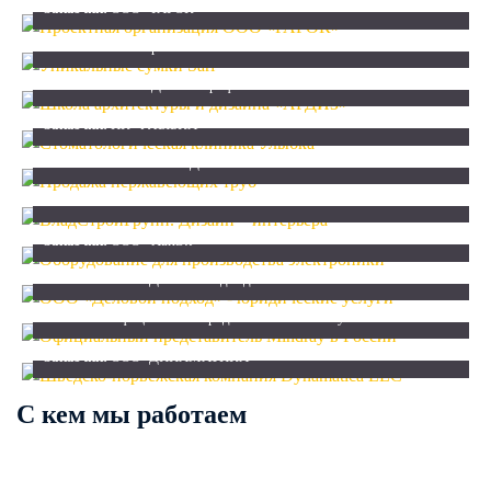
Заказчик:
ООО «РАРОК»
Уникальные сумки Sarl
Заказчик:
ИП Воробьёв Е. П.
Школа архитектуры и дизайна "АРДИЗ"
Заказчик:
ООО «Дизайн Профи»
Стоматологическая клиника Улыбка
Заказчик:
ПК "УЛЫБКА"
Продажа нержавеющих труб
Заказчик:
ООО "ХАЙ - ДЕК"
ВладСтройГрупп. Дизайн – интерьера
Заказчик:
ИП Умных С. А.
Оборудование для производства электроники
Заказчик:
ООО «ХайЭл»
ООО "Деловой подход" - юридические услуги
Заказчик:
ООО "Деловой подход"
Официальный представитель Mindray в России
Заказчик:
Официальный представитель Mindray в России
Шведско-норвежская компания Dynamatica LLC
Заказчик:
ООО "ДИНАМАТИКА"
С кем мы работаем