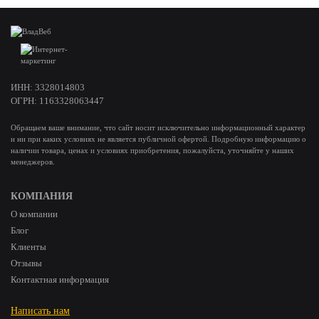
ИНН: 3328014803
ОГРН: 1163328063447
Обращаем ваше внимание, что сайт носит исключительно информационный характер
и ни при каких условиях не является публичной офертой. Подробную информацию о
наличии товара, ценах и условиях приобретения, пожалуйста, уточняйте у наших
менеджеров.
КОМПАНИЯ
О компании
Блог
Клиенты
Отзывы
Контактная информация
Написать нам