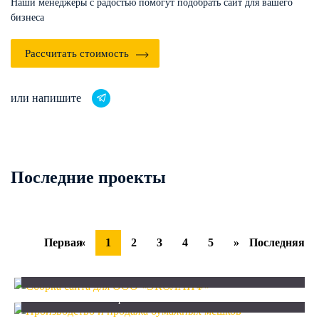
Наши менеджеры с радостью помогут подобрать
сайт для вашего
бизнеса
Рассчитать стоимость
или напишите
Последние проекты
Первая
«
1
2
3
4
5
»
Последняя
Сборка сайта для ООО «ЭКОЛАЙФ»
Заказчик:
ООО «ЭКОЛАЙФ»
Производство и продажа бумажных мешков
Заказчик:
ООО «Интерпак»
Проектная организация ООО «РАРОК»