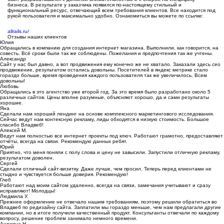
бизнеса. В результате у заказчика появился по-настоящему стильный и
функциональный ресурс, отвечающий всем требования клиентов. Все находится под
рукой пользователя и максимально удобно. Ознакомиться вы можете по ссылке:
allrails.ru/
Отзывы наших клиентов
Юлия
Обращались в компанию для создания интернет магазина. Выполнили, как говорится, на
совесть. Всё сроки были так же соблюдены. Пожелания и предпочтения так же учтены.
Александр
Сайт у нас был давно, а вот продвижения ему конечно же не хватало. Заказали здесь сео
продвижение, результатом остались довольны. Посетителей в яндекс метрике стало
гораздо больше, время проведения каждого пользователя так же увеличилось. Всем
довольны!
Любовь
Обращались в это агентство уже второй год. За это время было разработано около 5
различных сайтов. Цены вполне разумные, объясняют хорошо, да и сами результаты
хорошие.
Яна
Сделали нам хороший лендинг на основе комплексного маркетингового исследования.
Сейчас ведут нам контексную рекламу, лиды обходятся в низкую стоимость. Большое
спасибо Владвеб!
Алексей М.
Ведут нам полностью все интернет проекты под ключ. Работают грамотно, предоставляют
отчёты, всегда на связи. Рекомендую данных ребят.
Юрий
Приятно, что меня поняли с полу слова и цену не завысили. Запустили отличную рекламу,
результатом доволен.
Сергей
Сделали отличный сайт-визитку. Даже лучше, чем просил. Теперь перед клиентами не
стыдно и чувствуется больше доверия. Рекомендую!
Глеб
Работают над моим сайтом удаленно, всегда на связи, замечания учитывают и сразу
исправляют! Молодцы!
Людмила У.
Прежнее оформление не отвечало нашим требованиям, поэтому решили обратиться во
Владвеб по редизайну сайта. Заплатили мы гораздо меньше, чем нам предлагали другие
компании, но в итоге получили качественный продукт. Консультанты отвечали по каждому
вопросу, решение проблем занимало немного времени.
Анохина Н.