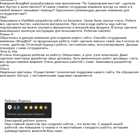
Компания ВладВеб разрабатывала нам приложение "По Суворовским местам", сделали
все быстро и качественно!!! И самое главное сотрудники компании всегда на связи и в
любой момент оказывают помощь!!! Однозначно рекомендую данную компанию для
сотрудничества!!!
Olya
Заказывали в VladWeb разработку сайта на Битриксе. Сроки были сжатые очень. Ребята
все сделали быстро, наполнили материалом. При этом в ходе работы над сайтом
подсказывали как можно улучшить функционал и внешний вид продукта. В конце сделали
максимально понятную инструкцию для пользователя. Ребятам спасибо!
Роман Л.
Обратилась в данную компанию для создания нового сайта. Спасибо сотрудникам
компании «ВладВеб" за проделанную работу. Сайт сделали именно такой, как я хотела по
стилю, удобству. Отличный подход к работе, постоянная связь, консультирование. Дальше
планирую с ними сотрудничать.
Terra la Vita
Я очень благодарна ребятам за работу. Оперативно, в срок, учли пожелания. Даже
сделали некоторые доработки сверх договора. Акты выполненных работ, договоры, счета,
все предоставляли вовремя. Очень довольна работой с ними. Заказывала разработку
сайта.
Ольга
Надежные партнеры. Осуществляют техническую поддержку нашего сайта. На обращения
реагируют быстро, с поставленными задачами справляются.
Рейтинг Яндекса
Ежегодный рейтинг рунета
Наш главный ориентир при создании сайтов – это качество. С каждой нашей
работой, мы повышаем ту планку и те высочайшие стандарты работы, которыми
руководствуемся, выполняя Ваш заказ