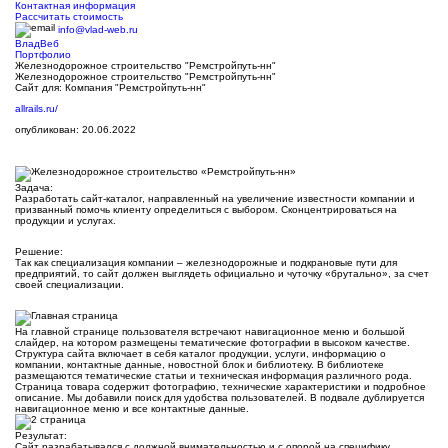
Контактная информация
Рассчитать стоимость
info@vlad-web.ru
ВладВеб
Портфолио
Железнодорожное строительство "Ремстройпуть-нн"
Железнодорожное строительство "Ремстройпуть-нн"
Сайт для: Компания "Ремстройпуть-нн"
allrails.ru/
опубликован: 20.06.2022
Задача:
Разработать сайт-каталог, направленный на увеличение известности компании и
призванный помочь клиенту определиться с выбором. Сконцентрироваться на
продукции и услугах.
Решение:
Так как специализация компании – железнодорожные и подкрановые пути для
предприятий, то сайт должен выглядеть официально и чуточку «брутально», за счет
своей специализации.
На главной странице пользователя встречают навигационное меню и большой
слайдер, на котором размещены тематические фотографии в высоком качестве.
Структура сайта включает в себя каталог продукции, услуги, информацию о
компании, контактные данные, новостной блок и библиотеку. В библиотеке
размещаются тематические статьи и техническая информация различного рода.
Страница товара содержит фотографию, технические характеристики и подробное
описание. Мы добавили поиск для удобства пользователей. В подвале дублируется
навигационное меню и все контактные данные.
Результат:
Сайт разрабатывался с должной внимательностью и с опорой на специфику