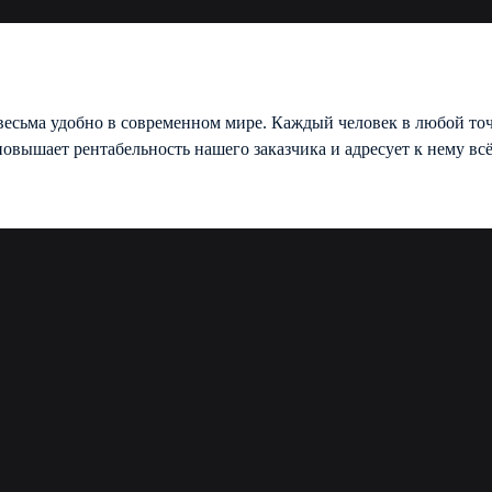
весьма удобно в современном мире. Каждый человек в любой точ
овышает рентабельность нашего заказчика и адресует к нему вс