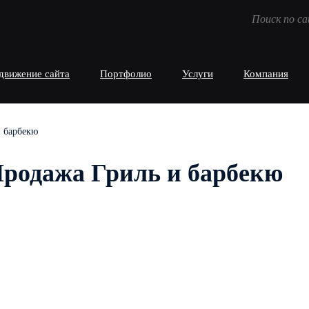
движение сайта
Портфолио
Услуги
Компания
 барбекю
родажа Гриль и барбекю